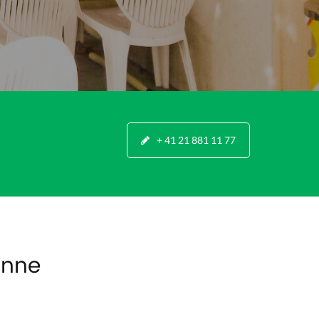
+ 41 21 881 11 77
onne