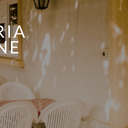
RIA
NE