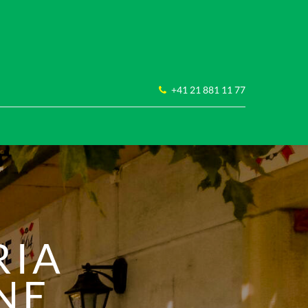
+41 21 881 11 77
RIA
NE